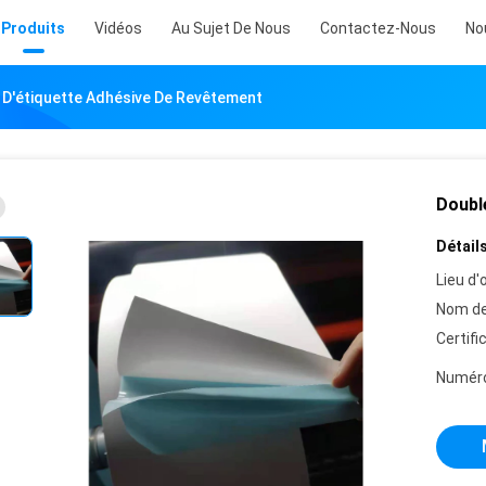
Produits
Vidéos
Au Sujet De Nous
Contactez-Nous
No
 D'étiquette Adhésive De Revêtement
Doubl
Détails
Lieu d'o
Nom de
Certifi
Numéro