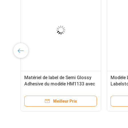
Matériel de label de Semi Glossy
Modèle L
Adhesive du modèle HM1133 avec
Labelst
e
le revêtement blanc d'auto-collant
emballa
de colle de Hotmelt
Meilleur Prix