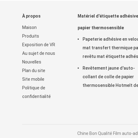
À propos
Matériel d'étiquette adhésiv
Maison
papier thermosensible
Produits
Papeterie adhésive en velo
Exposition de VR
mat transfert thermique pa
Au sujet de nous
revêtu mat étiquette adhés
Nouvelles
en rouleau
Revêtement jaune d'auto-
Plan du site
collant de colle de papier
Site mobile
thermosensible Hotmelt d
Politique de
dessus de HM2233H
confidentialité
Chine Bon Qualité Film auto-a