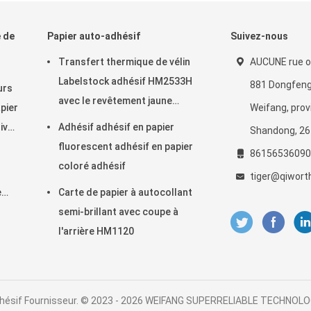
e de
Papier auto-adhésif
Suivez-nous
Transfert thermique de vélin
AUCUNE rue o
Labelstock adhésif HM2533H
881 Dongfeng,
urs
avec le revêtement jaune
pier
Weifang, prov
d'auto-collant de colle de
ive
Adhésif adhésif en papier
Shandong, 26
hotmelt
fluorescent adhésif en papier
86156536090
coloré adhésif
tiger@qiwort
e
Carte de papier à autocollant
semi-brillant avec coupe à
l'arrière HM1120
dhésif Fournisseur. © 2023 - 2026 WEIFANG SUPERRELIABLE TECHNOLOG