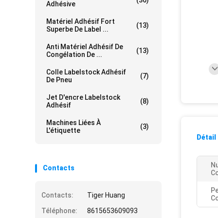
(36)
Adhésive
Matériel Adhésif Fort
(13)
Superbe De Label ...
Anti Matériel Adhésif De
(13)
Congélation De ...
Colle Labelstock Adhésif
(7)
De Pneu
Jet D'encre Labelstock
(8)
Adhésif
Machines Liées À
(3)
L'étiquette
Détail
N
Contacts
Co
P
Contacts:
Tiger Huang
Co
Téléphone:
8615653609093