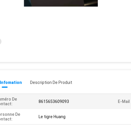
 Infomation
Description De Produit
uméro De
8615653609093
E-Mail
ntact:
ersonne De
Le tigre Huang
ntact: