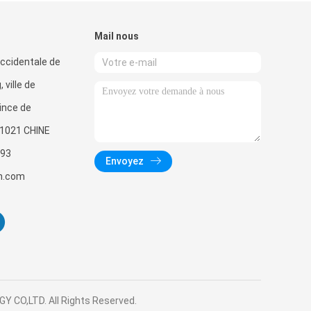
Mail nous
ccidentale de
 ville de
ince de
1021 CHINE
93
Envoyez
h.com
Y CO,LTD. All Rights Reserved.