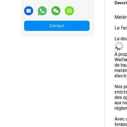
Descri
Matéri
Contact
Le fac
La dou
À prop
Weifan
de hau
matéri
électr
Nos p
stric
des op
aux no
réglem
Avec u
livrai