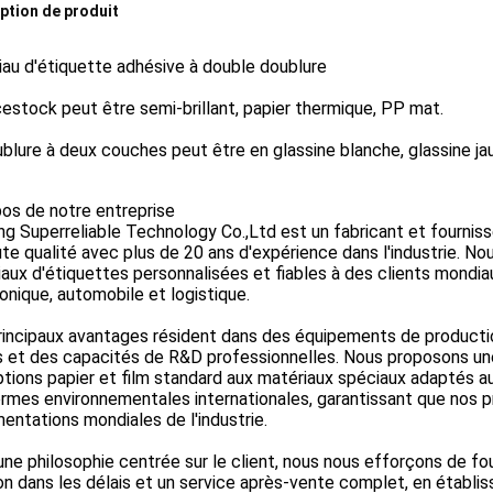
ption de produit
au d'étiquette adhésive à double doublure
estock peut être semi-brillant, papier thermique, PP mat.
blure à deux couches peut être en glassine blanche, glassine jau
os de notre entreprise
g Superreliable Technology Co.,Ltd est un fabricant et fournis
te qualité avec plus de 20 ans d'expérience dans l'industrie. No
aux d'étiquettes personnalisées et fiables à des clients mondiau
onique, automobile et logistique.
rincipaux avantages résident dans des équipements de producti
ts et des capacités de R&D professionnelles. Nous proposons u
tions papier et film standard aux matériaux spéciaux adaptés a
rmes environnementales internationales, garantissant que nos 
entations mondiales de l'industrie.
ne philosophie centrée sur le client, nous nous efforçons de fou
son dans les délais et un service après-vente complet, en établi