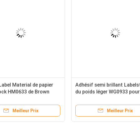
abel Material de papier
Adhésif semi brillant Label
ock HM0633 de Brown
du poids léger WG0933 pour 
ge
label de faible diamètre de
pharmacie de label
Meilleur Prix
Meilleur Prix