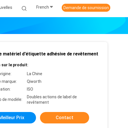
French
uvelles
Demande de soumission
e matériel d'étiquette adhésive de revêtement
 sur le produit:
rigine:
La Chine
 marque:
Qiworth
cation:
ISO
Doubles actions de label de
 de modèle:
revêtement
Meilleur Prix
Contact