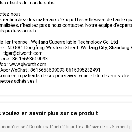
es clients du monde entier.
ctez-nous
s recherchez des matériaux d'étiquettes adhésives de haute qual
nalisées, n'hésitez pas à nous contacter. Notre équipe d'experts
ls professionnels.
 l'entreprise : Weifang Superreliable Technology Co.,Ltd
se : NO 881 Dongfeng Western Street, Weifang City, Shandong
 : tiger@qiworth.com
hone : 86 15653609093
Web : www.qiworth.com
App/WeChat : 8615653609093 8615095232491
sommes impatients de coopérer avec vous et de devenir votre p
uettes adhésives !
 voulez en savoir plus sur ce produit
suis intéressé à Double matériel d'étiquette adhésive de revêtement po