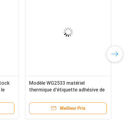
stock
Modèle WG2533 matériel
le
thermique d'étiquette adhésive de
transfert de vélin avec la colle
acrylique
Meilleur Prix