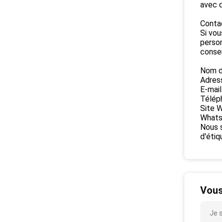
avec d
Conta
Si vou
person
consei
Nom de
Adres
E-mail
Télép
Site 
Whats
Nous 
d'étiq
Vous
Je 