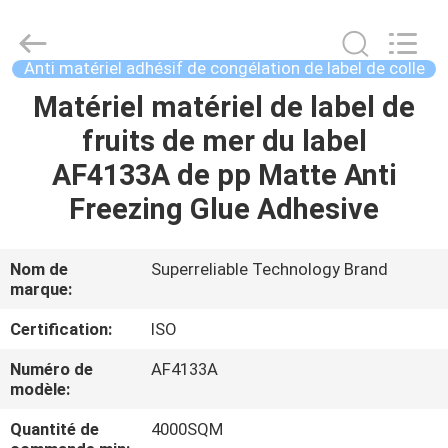
WEIFANG
SUPERRELIABLE
TECHNOLOGY
CO,LTD.
All
Anti matériel adhésif de congélation de label de colle
Rights
Reserved.
Matériel matériel de label de
MAISON
fruits de mer du label
PRODUITS
AF4133A de pp Matte Anti
Freezing Glue Adhesive
VIDÉOS
Nom de
Superreliable Technology Brand
marque:
AU
SUJET
Certification:
ISO
DE
Numéro de
AF4133A
modèle:
NOUS
Quantité de
4000SQM