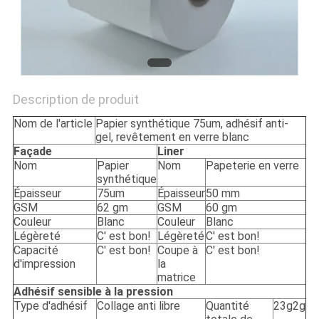
CITATION
PLAN
DU
Description de produit
SITE
Nom de l'article
Papier synthétique 75um, adhésif anti-
gel, revêtement en verre blanc
Façade
Liner
PRIVACY
Nom
Papier
Nom
Papeterie en verre
POLICY
synthétique
Épaisseur
75um
Épaisseur
50 mm
GSM
62 gm
GSM
60 gm
Couleur
Blanc
Couleur
Blanc
Légèreté
C' est bon!
Légèreté
C' est bon!
Capacité
C' est bon!
Coupe à
C' est bon!
d'impression
la
matrice
Adhésif sensible à la pression
Type d'adhésif
Collage anti libre
Quantité
23g2g