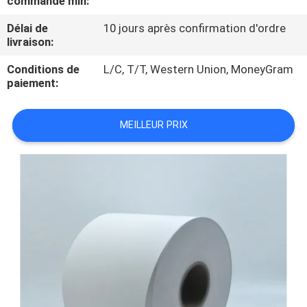
commande min:
VISITE
Délai de
10 jours après confirmation d'ordre
D'USINE
livraison:
Conditions de
L/C, T/T, Western Union, MoneyGram
CONTRÔLE
paiement:
DE
QUALITÉ
MEILLEUR PRIX
CONTACTEZ-
NOUS
NOUVELLES
DEMANDEZ
UNE