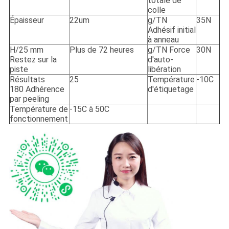
totale de
colle
Épaisseur
22um
g/TN
35N
Adhésif initial
à anneau
H/25 mm
Plus de 72 heures
g/TN Force
30N
Restez sur la
d'auto-
piste
libération
Résultats
25
Température
-10C
180 Adhérence
d'étiquetage
par peeling
Température de
-15C à 50C
fonctionnement