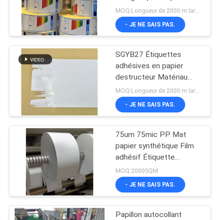
thermique adhésive
CITATION
MOQ:Longueur de 2000 m largeur de 1070 mm
autocollant evergy pour
- JE NE SAIS PAS.
les produits blancs
34
PLAN
Autocollant adhésif
SGYB27 Étiquettes
DU
adhésives en papier
de code barres
SITE
destructeur Matériau
pour la fabrication
MOQ:Longueur de 2000 m largeur de 1070 mm
d'étiquettes anti-
- JE NE SAIS PAS.
PRIVACY
contrefaçon
POLICY
75um 75mic PP Mat
36
papier synthétique Film
Autocollant
adhésif Étiquette
Matériau pour la
MOQ:2000SQM
d'étiquette adhésive
fabrication d'étiquettes
- JE NE SAIS PAS.
alimentaires
Papillon autocollant