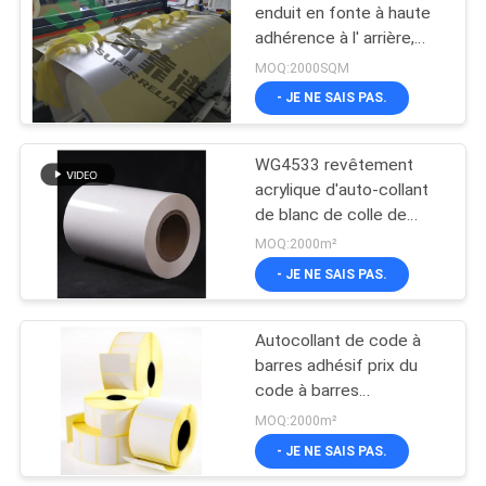
enduit en fonte à haute
adhérence à l' arrière,
13
papier autocollant à
MOQ:2000SQM
découpe 38 mm
Matériel adhésif fort
- JE NE SAIS PAS.
superbe de label de
WG4533 revêtement
colle
acrylique d'auto-collant
de blanc de colle de
l'espace libre BOPP
MOQ:2000m²
50um
- JE NE SAIS PAS.
13
Anti matériel
Autocollant de code à
barres adhésif prix du
adhésif de
code à barres
congélation de label
autocollant de poids
MOQ:2000m²
autocollant adhésif
- JE NE SAIS PAS.
de colle
papier thermique