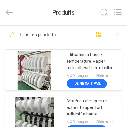
WEIFANG
SUPERRELIABLE
TECHNOLOGY
Produits
CO,LTD.
All
Rights
Reserved.
MAISON
39
Tous les produits
Film auto-adhésif
PRODUITS
Utilisation à basse
température Papier
VIDÉOS
autoadhésif semi-brillant
pour fruits de mer
MOQ:Longueur de 2000 m largeur de 1070 mm
Étiquette congélation
AU
- JE NE SAIS PAS.
Étiquette alimentaire
33
SUJET
fabrication AF1133
Matériau d'étiquette
DE
Papier auto-adhésif
adhésif super fort
NOUS
Adhésif à haute
adhérence Papier
MOQ:Longueur de 2000 m largeur de 1070 mm