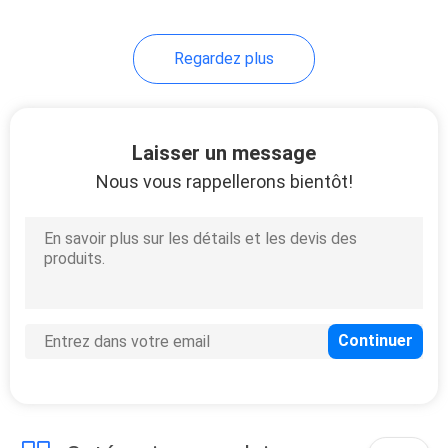
autocollant thermique
8
Regardez plus
Colle Labelstock
adhésif de pneu
Laisser un message
Nous vous rappellerons bientôt!
8
Jet d'encre
Labelstock adhésif