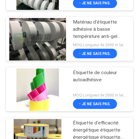
adhésif papier semi-
VISITE
- JE NE SAIS PAS.
brillant Adhésif
D'USINE
Matériau d'étiquette
11
adhésive à basse
CONTRÔLE
température anti-gel
Matériel d'étiquette
DE
pour étiquette de fruits
MOQ:Longueur de 2000 m largeur de 1070 mm
adhésive de papier
de mer
QUALITÉ
- JE NE SAIS PAS.
thermosensible
Étiquette de couleur
CONTACTEZ-
autoadhésive
NOUS
14
MOQ:Longueur de 2000 m largeur de 1070 mm
Anti matériaux de
NOUVELLES
- JE NE SAIS PAS.
contrefaçon
Étiquette d'efficacité
DEMANDEZ
énergétique étiquette
UNE
énergétique étiquette