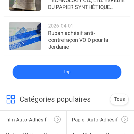
TECHNOLOGY CO., LTD. EXPÉDIE
DU PAPIER SYNTHÉTIQUE
THERMIQUE DIRECT AVEC
ADHÉSIF DE QUALITÉ
2026-04-01
CONGÉLATION EN ÉQUATEUR
Ruban adhésif anti-
contrefaçon VOID pour la
Jordanie
top
Catégories populaires
Tous
Film Auto-Adhésif
Papier Auto-Adhésif