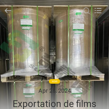
WEIFANG
SUPERRELIABLE
TECHNOLOGY
CO,LTD.
All
Rights
Reserved.
MAISON
PRODUITS
VIDÉOS
AU
SUJET
NEWS
DE
Apr 28, 2024
NOUS
Exportation de films