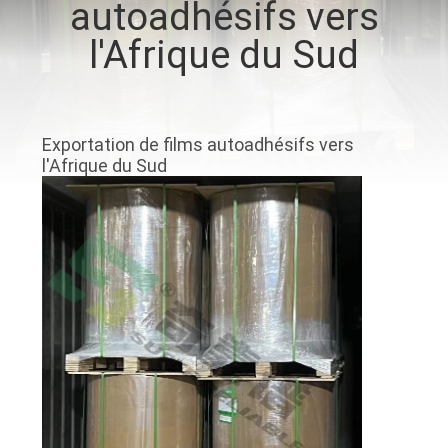
autoadhésifs vers
VISITE
l'Afrique du Sud
D'USINE
CONTRÔLE
DE
Exportation de films autoadhésifs vers
l'Afrique du Sud
QUALITÉ
CONTACTEZ-
NOUS
NOUVELLES
DEMANDEZ
UNE