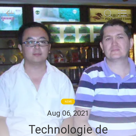
WEIFANG
SUPERRELIABLE
TECHNOLOGY
CO,LTD.
All
Rights
Reserved.
MAISON
PRODUITS
VIDÉOS
AU
SUJET
NEWS
DE
Aug 06, 2021
NOUS
Technologie de