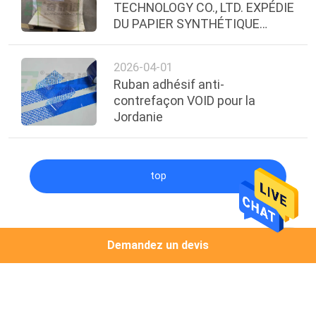
TECHNOLOGY CO., LTD. EXPÉDIE
DU PAPIER SYNTHÉTIQUE
THERMIQUE DIRECT AVEC
ADHÉSIF DE QUALITÉ
2026-04-01
CONGÉLATION EN ÉQUATEUR
Ruban adhésif anti-
contrefaçon VOID pour la
Jordanie
top
Catégories populaires
Tous
Demandez un devis
Film Auto-Adhésif
Papier Auto-Adhésif