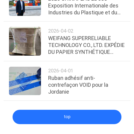
Exposition Internationale des
Industries du Plastique et du
Caoutchouc
2026-04-02
WEIFANG SUPERRELIABLE
TECHNOLOGY CO., LTD. EXPÉDIE
DU PAPIER SYNTHÉTIQUE
THERMIQUE DIRECT AVEC
ADHÉSIF DE QUALITÉ
2026-04-01
CONGÉLATION EN ÉQUATEUR
Ruban adhésif anti-
contrefaçon VOID pour la
Jordanie
top