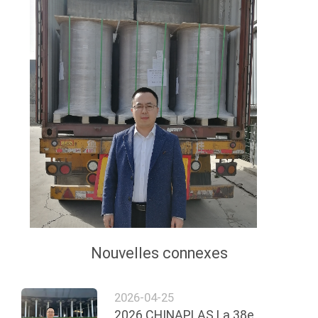
CITATION
PLAN
DU
SITE
PRIVACY
POLICY
Nouvelles connexes
2026-04-25
2026 CHINAPLAS La 38e