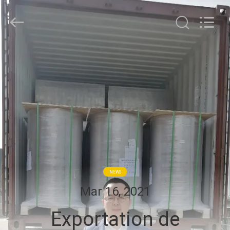
WEIFANG
SUPERRELIABLE
TECHNOLOGY
CO,LTD.
All
Rights
Reserved.
MAISON
PRODUITS
VIDÉOS
AU
SUJET
NEWS
DE
Mar 16, 2021
NOUS
Exportation de