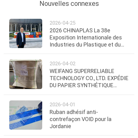
Nouvelles connexes
2026-04-25
2026 CHINAPLAS La 38e
Exposition Internationale des
Industries du Plastique et du
Caoutchouc
2026-04-02
WEIFANG SUPERRELIABLE
TECHNOLOGY CO., LTD. EXPÉDIE
DU PAPIER SYNTHÉTIQUE
THERMIQUE DIRECT AVEC
ADHÉSIF DE QUALITÉ
2026-04-01
CONGÉLATION EN ÉQUATEUR
Ruban adhésif anti-
contrefaçon VOID pour la
Jordanie