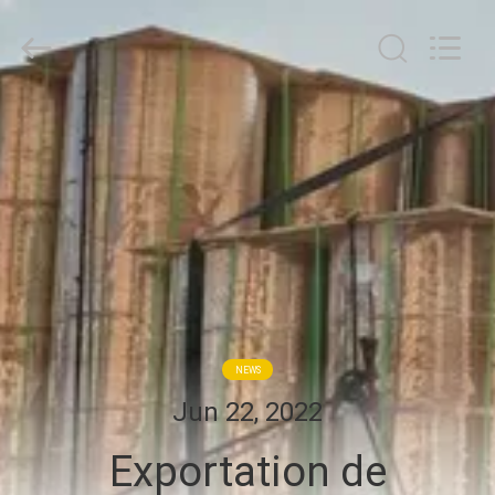
WEIFANG
SUPERRELIABLE
TECHNOLOGY
CO,LTD.
All
Rights
Reserved.
MAISON
PRODUITS
VIDÉOS
AU
SUJET
NEWS
DE
Jun 22, 2022
NOUS
Exportation de