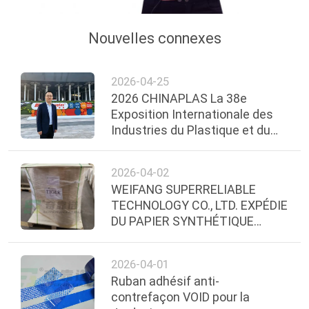
Nouvelles connexes
2026-04-25
2026 CHINAPLAS La 38e
Exposition Internationale des
Industries du Plastique et du
Caoutchouc
2026-04-02
WEIFANG SUPERRELIABLE
TECHNOLOGY CO., LTD. EXPÉDIE
DU PAPIER SYNTHÉTIQUE
THERMIQUE DIRECT AVEC
ADHÉSIF DE QUALITÉ
2026-04-01
CONGÉLATION EN ÉQUATEUR
Ruban adhésif anti-
contrefaçon VOID pour la