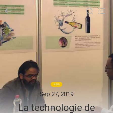
WEIFANG
SUPERRELIABLE
TECHNOLOGY
CO,LTD.
All
Rights
Reserved.
MAISON
PRODUITS
VIDÉOS
AU
SUJET
NEWS
DE
Sep 27, 2019
NOUS
La technologie de