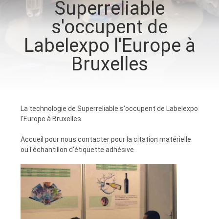
Superreliable
VISITE
s'occupent de
D'USINE
Labelexpo l'Europe à
CONTRÔLE
Bruxelles
DE
QUALITÉ
La technologie de Superreliable s'occupent de Labelexpo
CONTACTEZ-
l'Europe à Bruxelles
NOUS
Accueil pour nous contacter pour la citation matérielle
ou l'échantillon d'étiquette adhésive
NOUVELLES
DEMANDEZ
UNE