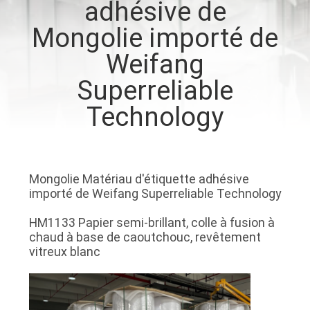
adhésive de
VISITE
Mongolie importé de
D'USINE
Weifang
CONTRÔLE
Superreliable
DE
Technology
QUALITÉ
CONTACTEZ-
Mongolie Matériau d'étiquette adhésive
NOUS
importé de Weifang Superreliable Technology
HM1133 Papier semi-brillant, colle à fusion à
NOUVELLES
chaud à base de caoutchouc, revêtement
vitreux blanc
DEMANDEZ
UNE