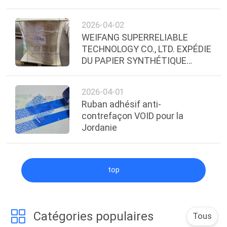
Caoutchouc
2026-04-02
WEIFANG SUPERRELIABLE
TECHNOLOGY CO., LTD. EXPÉDIE
DU PAPIER SYNTHÉTIQUE
THERMIQUE DIRECT AVEC
ADHÉSIF DE QUALITÉ
2026-04-01
CONGÉLATION EN ÉQUATEUR
Ruban adhésif anti-
contrefaçon VOID pour la
Jordanie
top
Catégories populaires
Tous