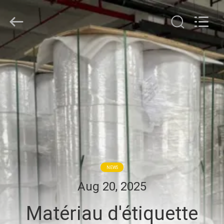
WEIFANG
SUPERRELIABLE
TECHNOLOGY
CO,LTD.
All
Rights
Reserved.
MAISON
PRODUITS
VIDÉOS
AU
SUJET
NEWS
DE
Aug 20, 2025
NOUS
Matériau d'étiquette