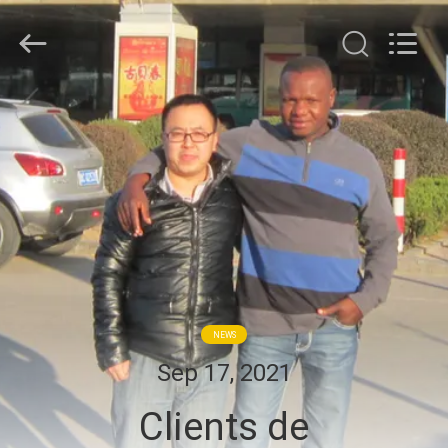
WEIFANG
SUPERRELIABLE
TECHNOLOGY
CO,LTD.
All
Rights
Reserved.
MAISON
PRODUITS
VIDÉOS
AU
SUJET
NEWS
DE
Sep 17, 2021
NOUS
Clients de