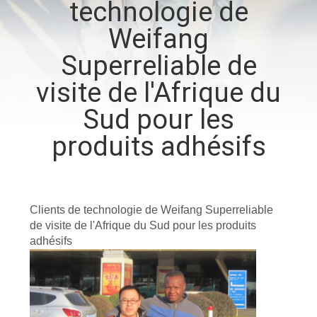
technologie de
VISITE
Weifang
D'USINE
Superreliable de
CONTRÔLE
visite de l'Afrique du
DE
Sud pour les
QUALITÉ
produits adhésifs
CONTACTEZ-
NOUS
Clients de technologie de Weifang Superreliable
de visite de l'Afrique du Sud pour les produits
NOUVELLES
adhésifs
DEMANDEZ
UNE