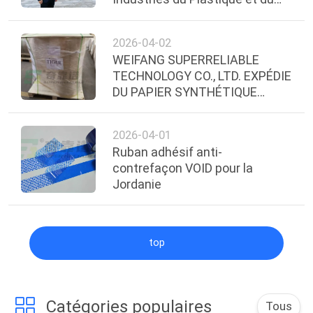
Caoutchouc
2026-04-02
WEIFANG SUPERRELIABLE
TECHNOLOGY CO., LTD. EXPÉDIE
DU PAPIER SYNTHÉTIQUE
THERMIQUE DIRECT AVEC
ADHÉSIF DE QUALITÉ
2026-04-01
CONGÉLATION EN ÉQUATEUR
Ruban adhésif anti-
contrefaçon VOID pour la
Jordanie
top
Catégories populaires
Tous